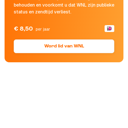
behouden en voorkomt u dat WNL zijn publieke
status en zendtijd verliest.
€ 8,50
per jaar
Word lid van WNL