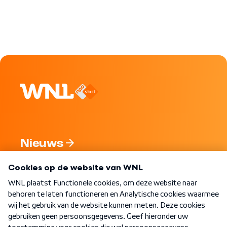
Nieuws
Programma's
Over WNL
Nieuwsbrief
Word Lid