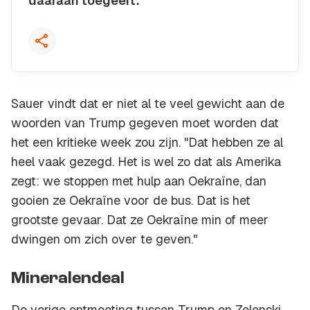
daaraan toegeeft.”
Kopieer quote
Sauer vindt dat er niet al te veel gewicht aan de
woorden van Trump gegeven moet worden dat
het een kritieke week zou zijn. "Dat hebben ze al
heel vaak gezegd. Het is wel zo dat als Amerika
zegt: we stoppen met hulp aan Oekraïne, dan
gooien ze Oekraïne voor de bus. Dat is het
grootste gevaar. Dat ze Oekraïne min of meer
dwingen om zich over te geven."
Mineralendeal
De vorige ontmoeting tussen Trump en Zelenski