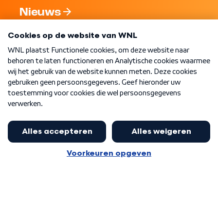
Nieuws
Programma's
Over WNL
Nieuwsbrief
Word Lid
Meer WNL voor jou
Eerste Kamer akkoord met begroting
van minister Sjoerdsma
Algemene voorwaarden
Cookie-instellingen
Privacy statement