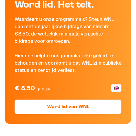
Word lid. Het telt.
Waardeert u onze programma's? Steun WNL
dan met de jaarlijkse bijdrage van slechts
€8,50, de wettelijk minimale verplichte
bijdrage voor omroepen.
Hiermee helpt u ons journalistieke geluid te
behouden en voorkomt u dat WNL zijn publieke
status en zendtijd verliest.
€ 8,50
per jaar
Word lid van WNL