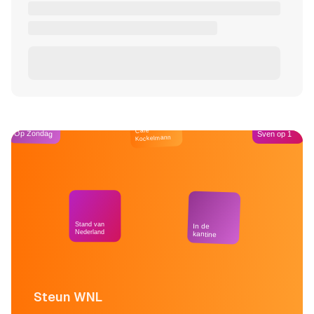
Café
Op Zondag
Sven op 1
Kockelmann
Stand van
In de
Nederland
kantine
Steun WNL