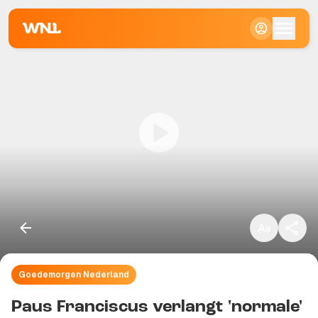
Klein
Standaard
Groot
Goedemorgen Nederland
Kopieer link
Paus Franciscus verlangt 'normale'