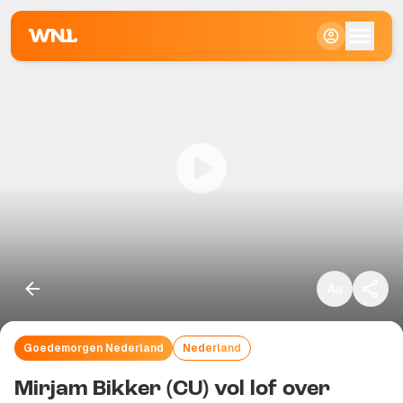
Klein
Standaard
Groot
Goedemorgen Nederland
Nederland
Kopieer link
Mirjam Bikker (CU) vol lof over