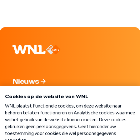
Nieuws
Programma's
Over WNL
Nieuwsbrief
Word Lid