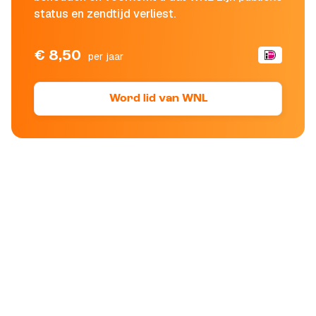
status en zendtijd verliest.
€ 8,50
per jaar
Word lid van WNL