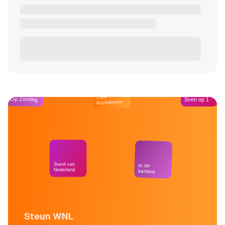
Café
Op Zondag
Sven op 1
Kockelmann
Stand van
In de
Nederland
kantine
Steun WNL