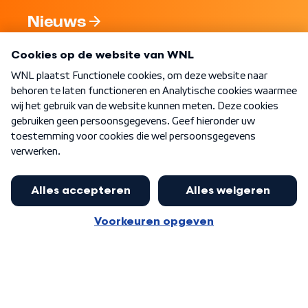
Nieuws
Programma's
Over WNL
Nieuwsbrief
Word Lid
Meer WNL voor jou
Eerste Kamer akkoord met begroting
van minister Sjoerdsma
Algemene voorwaarden
Cookie-instellingen
Privacy statement