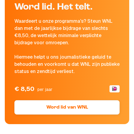
Word lid. Het telt.
Waardeert u onze programma's? Steun WNL
dan met de jaarlijkse bijdrage van slechts
€8,50, de wettelijk minimale verplichte
bijdrage voor omroepen.
Hiermee helpt u ons journalistieke geluid te
behouden en voorkomt u dat WNL zijn publieke
status en zendtijd verliest.
€ 8,50
per jaar
Word lid van WNL