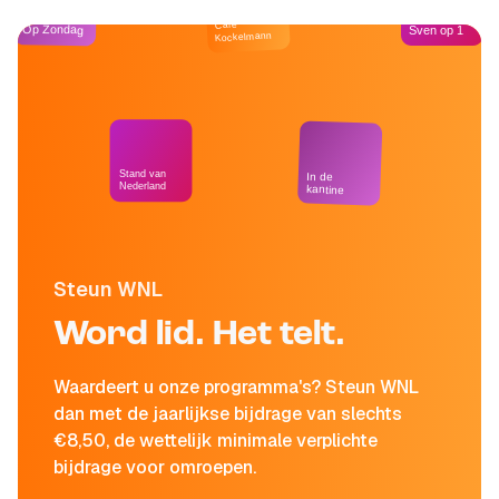
Café
Op Zondag
Sven op 1
Kockelmann
Stand van
In de
Nederland
kantine
Steun WNL
Word lid. Het telt.
Waardeert u onze programma's? Steun WNL
dan met de jaarlijkse bijdrage van slechts
€8,50, de wettelijk minimale verplichte
bijdrage voor omroepen.