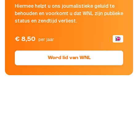
Hiermee helpt u ons journalistieke geluid te
behouden en voorkomt u dat WNL zijn publieke
status en zendtijd verliest.
€ 8,50
per jaar
Word lid van WNL