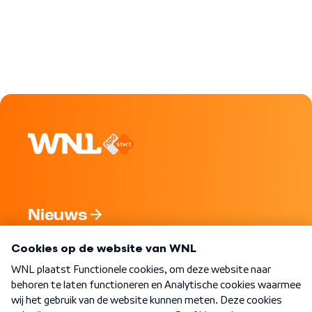
Nieuws
Programma's
Over WNL
Nieuwsbrief
Word Lid