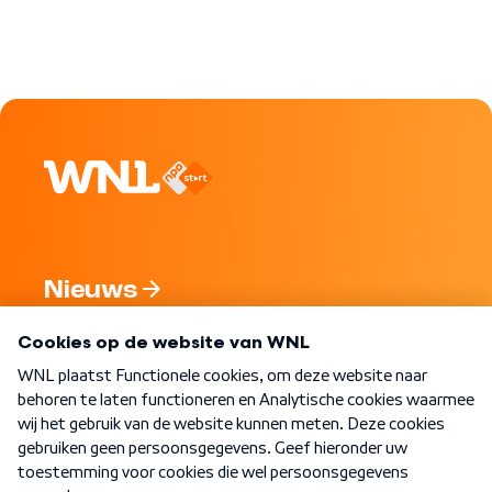
Nieuws
Programma's
Over WNL
Nieuwsbrief
Word Lid