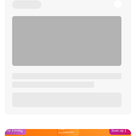
Café
Op Zondag
Sven op 1
Kockelmann