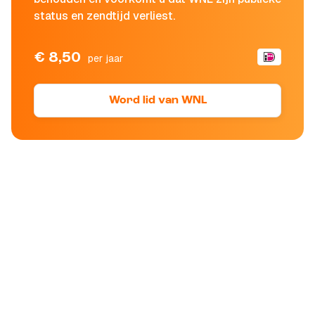
status en zendtijd verliest.
€ 8,50
per jaar
Word lid van WNL