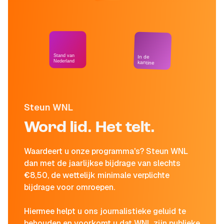
Stand van
In de
Nederland
kantine
Steun WNL
Word lid. Het telt.
Waardeert u onze programma's? Steun WNL
dan met de jaarlijkse bijdrage van slechts
€8,50, de wettelijk minimale verplichte
bijdrage voor omroepen.
Hiermee helpt u ons journalistieke geluid te
behouden en voorkomt u dat WNL zijn publieke