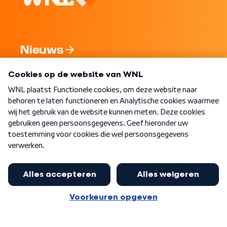
Nieuws
Programma's
Over WNL
Nieuwsbrief
Word Lid