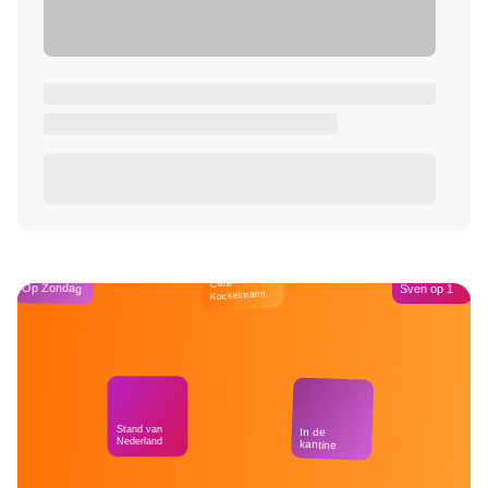
Café
Op Zondag
Sven op 1
Kockelmann
Stand van
In de
Nederland
kantine