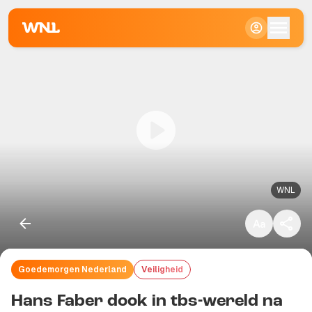
Klein
Standaard
Groot
WNL
Goedemorgen Nederland
Veiligheid
Kopieer link
Hans Faber dook in tbs-wereld na