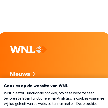
Nieuws
Programma's
Over WNL
Nieuwsbrief
Word Lid