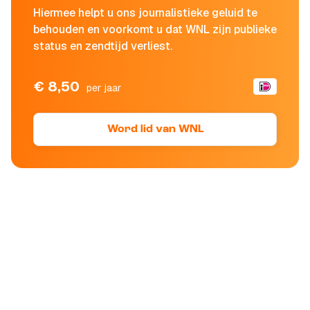
Hiermee helpt u ons journalistieke geluid te
behouden en voorkomt u dat WNL zijn publieke
status en zendtijd verliest.
€ 8,50
per jaar
Word lid van WNL