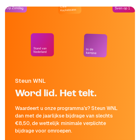
Café
Op Zondag
Sven op 1
Kockelmann
Stand van
In de
Nederland
kantine
Steun WNL
Word lid. Het telt.
Waardeert u onze programma's? Steun WNL
dan met de jaarlijkse bijdrage van slechts
€8,50, de wettelijk minimale verplichte
bijdrage voor omroepen.