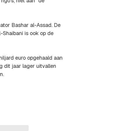
go's, niet aan "de
ctator Bashar al-Assad. De
-Shaibani is ook op de
 miljard euro opgehaald aan
dit jaar lager uitvallen
n.