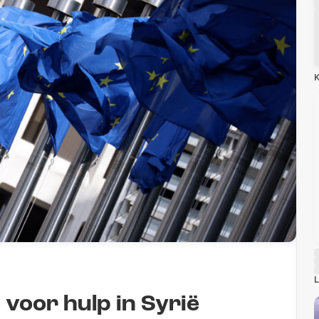
K
L
 voor hulp in Syrië