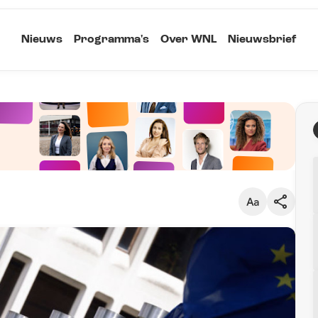
Nieuws
Programma's
Over WNL
Nieuwsbrief
Klein
Kopieer link
Standaard
Groot