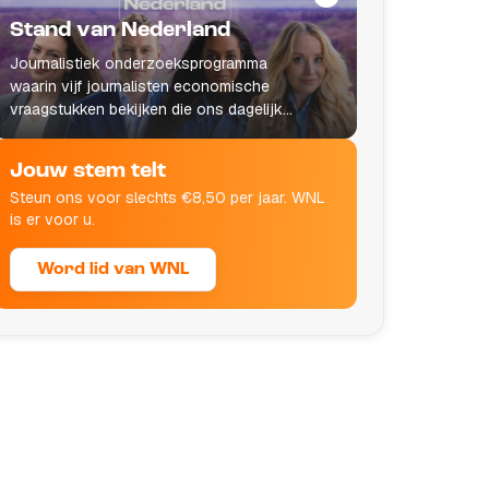
Stand van Nederland
Journalistiek onderzoeksprogramma
waarin vijf journalisten economische
vraagstukken bekijken die ons dagelijks
leven raken.
Jouw stem telt
Steun ons voor slechts €8,50 per jaar. WNL
is er voor u.
Word lid van WNL