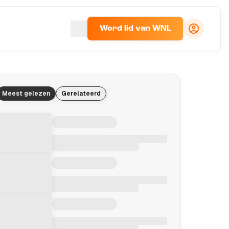
Word lid van WNL
Meest gelezen
Gerelateerd