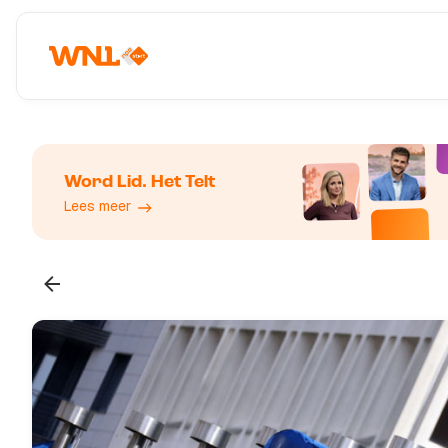
Word Lid. Het Telt
Lees meer