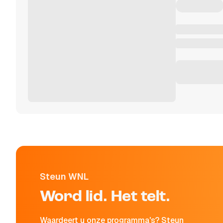
Steun WNL
Word lid. Het telt.
Waardeert u onze programma's? Steun