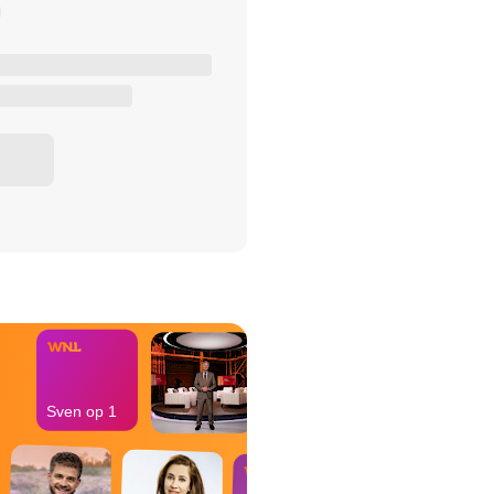
het Misdaad-
bureau
Sven op 1