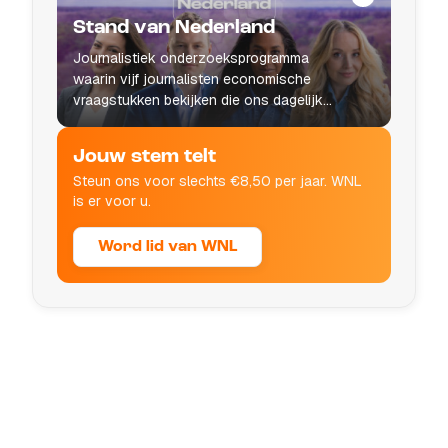
Stand van Nederland
Journalistiek onderzoeksprogramma
waarin vijf journalisten economische
vraagstukken bekijken die ons dagelijks
leven raken.
Jouw stem telt
Steun ons voor slechts €8,50 per jaar. WNL
is er voor u.
Word lid van WNL