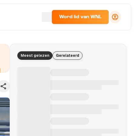
Word lid van WNL
Meest gelezen
Gerelateerd