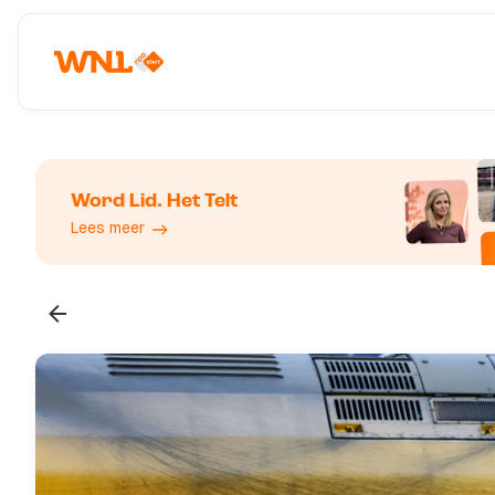
Word Lid. Het Telt
Lees meer