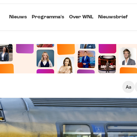
Nieuws
Programma's
Over WNL
Nieuwsbrief
Klein
Kopieer link
Standaard
Groot