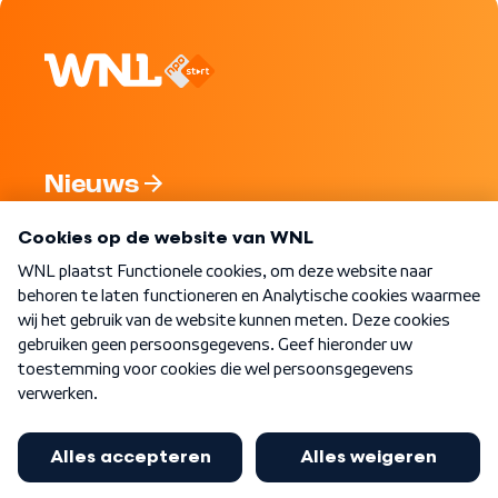
Nieuws
Programma's
Over WNL
Nieuwsbrief
Word Lid