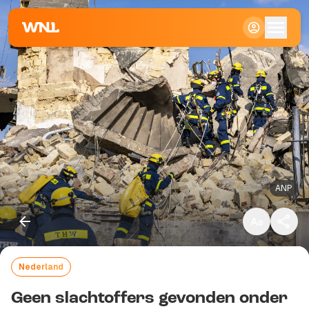
Klein
Standaard
Groot
ANP
Nederland
Kopieer link
Geen slachtoffers gevonden onder