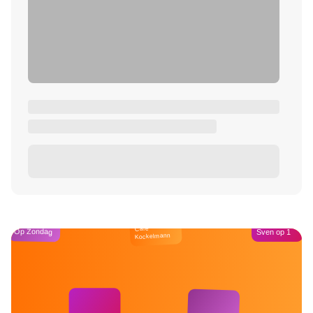
Café
Op Zondag
Sven op 1
Kockelmann