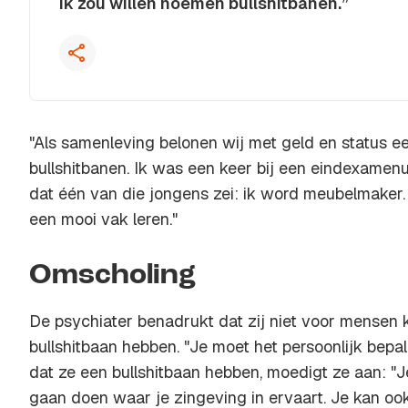
ik zou willen noemen bullshitbanen.”
Kopieer quote
"Als samenleving belonen wij met geld en status e
bullshitbanen. Ik was een keer bij een eindexamenui
dat één van die jongens zei: ik word meubelmaker. 
een mooi vak leren."
Omscholing
De psychiater benadrukt dat zij niet voor mensen k
bullshitbaan hebben. "Je moet het persoonlijk bep
dat ze een bullshitbaan hebben, moedigt ze aan: "Je
gaan doen waar je zingeving in ervaart. Je kan ook k