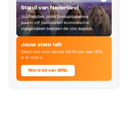
Stand van Nederland
Journalistiek onderzoeksprogramma
waarin vijf journalisten economische
vraagstukken bekijken die ons dagelijks
leven raken.
Jouw stem telt
Steun ons voor slechts €8,50 per jaar. WNL
is er voor u.
Word lid van WNL