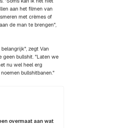
s. "Soms kan ik het niet
llen aan het filmen van
ol smeren met crèmes of
 aan de man te brengen",
 belangrijk", zegt Van
ze geen
bullshit
. "Laten we
et nu wel heel erg
 noemen bullshitbanen."
r een overmaat aan wat