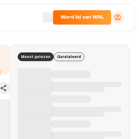
Word lid van WNL
Meest gelezen
Gerelateerd