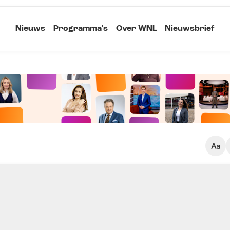
Nieuws
Programma's
Over WNL
Nieuwsbrief
Klein
Kopieer link
Standaard
Groot