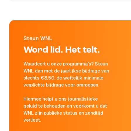
Steun WNL
Word lid. Het telt.
Waardeert u onze programma's? Steun
WNL dan met de jaarlijkse bijdrage van
slechts €8,50, de wettelijk minimale
verplichte bijdrage voor omroepen.
Hiermee helpt u ons journalistieke
geluid te behouden en voorkomt u dat
WNL zijn publieke status en zendtijd
verliest.