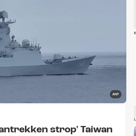
K
ANP
L
aantrekken strop' Taiwan