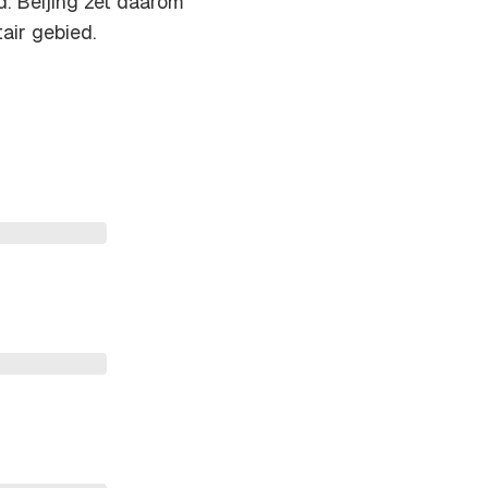
fd. Beijing zet daarom
tair gebied.