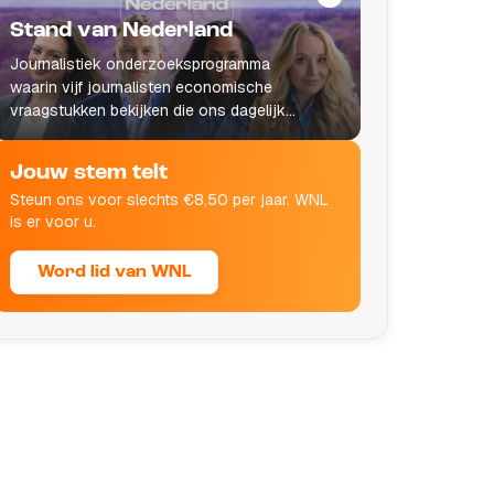
Stand van Nederland
Journalistiek onderzoeksprogramma
waarin vijf journalisten economische
vraagstukken bekijken die ons dagelijks
leven raken.
Jouw stem telt
Steun ons voor slechts €8,50 per jaar. WNL
is er voor u.
Word lid van WNL