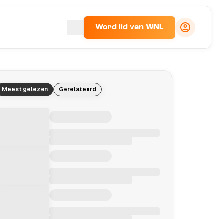
Word lid van WNL
Meest gelezen
Gerelateerd