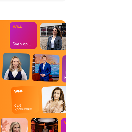
het Misdaad-
bureau
Sven op 1
In de
Kantine
Café
Kockelmann