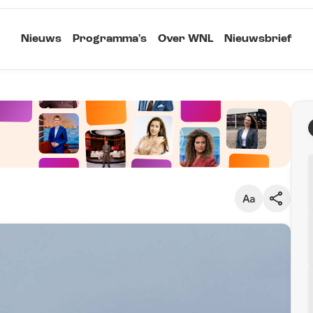
Nieuws
Programma's
Over WNL
Nieuwsbrief
Klein
Kopieer link
Standaard
Groot