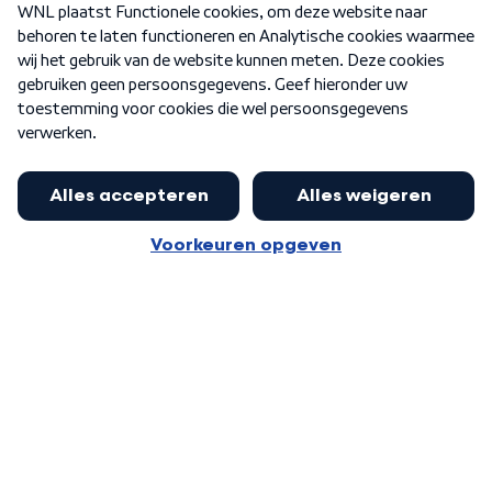
Nieuwsbrief
Word Lid
Meer WNL voor jou
Jan Paternotte optimistisch over
stikstofdebat: 'Geen zwakker
Algemene voorwaarden
Cookie-instellingen
pakket, maar ideeën om het te
Privacy statement
versterken zijn welkom'