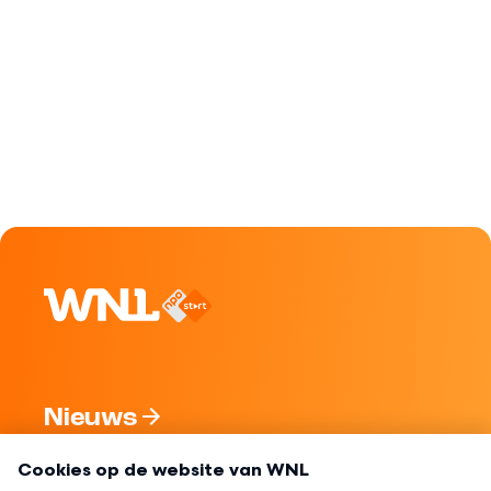
Nieuws
Programma's
Over WNL