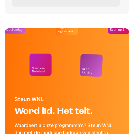
Café
Op Zondag
Sven op 1
Kockelmann
Stand van
In de
Nederland
kantine
Steun WNL
Word lid. Het telt.
Waardeert u onze programma's? Steun WNL
dan met de jaarlijkse bijdrage van slechts