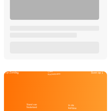
Café
Op Zondag
Sven op 1
Kockelmann
Stand van
In de
Nederland
kantine