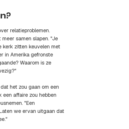
on?
ver relatieproblemen.
t meer samen slapen. "Je
e kerk zitten keuvelen met
er in Amerika gefronste
gaande? Waarom is ze
wezig?"
t dat het zou gaan om een
k een affaire zou hebben
ieusnemen. "Een
. Laten we ervan uitgaan dat
ee."