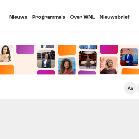
Nieuws
Programma's
Over WNL
Nieuwsbrief
Klein
Kopieer link
Standaard
Groot