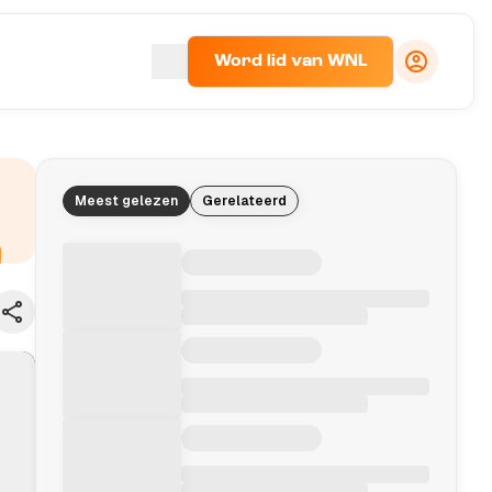
Word lid van WNL
Meest gelezen
Gerelateerd