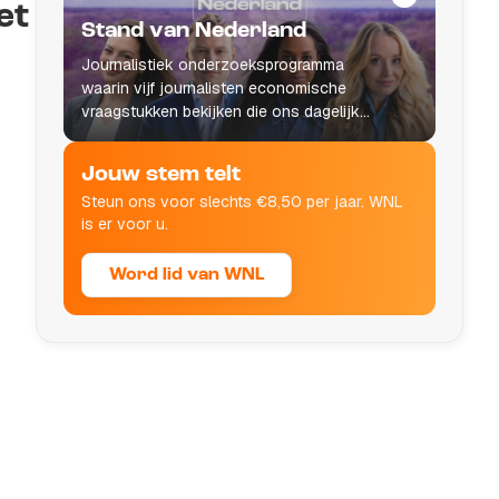
et
Stand van Nederland
Journalistiek onderzoeksprogramma
waarin vijf journalisten economische
vraagstukken bekijken die ons dagelijks
leven raken.
Jouw stem telt
Steun ons voor slechts €8,50 per jaar. WNL
is er voor u.
Word lid van WNL