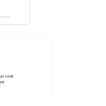
obama)
el vindt,
ee.