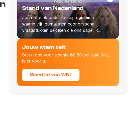
an
Stand van Nederland
Journalistiek onderzoeksprogramma
waarin vijf journalisten economische
vraagstukken bekijken die ons dagelijks
leven raken.
Jouw stem telt
Steun ons voor slechts €8,50 per jaar. WNL
is er voor u.
Word lid van WNL