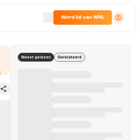
Word lid van WNL
Meest gelezen
Gerelateerd