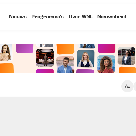
Nieuws
Programma's
Over WNL
Nieuwsbrief
Klein
Kopieer link
Standaard
Groot