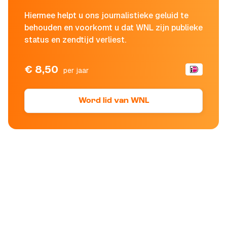
Hiermee helpt u ons journalistieke geluid te
behouden en voorkomt u dat WNL zijn publieke
status en zendtijd verliest.
€ 8,50
per jaar
Word lid van WNL