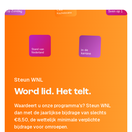
Café
Op Zondag
Sven op 1
Kockelmann
Stand van
In de
Nederland
kantine
Steun WNL
Word lid. Het telt.
Waardeert u onze programma's? Steun WNL
dan met de jaarlijkse bijdrage van slechts
€8,50, de wettelijk minimale verplichte
bijdrage voor omroepen.