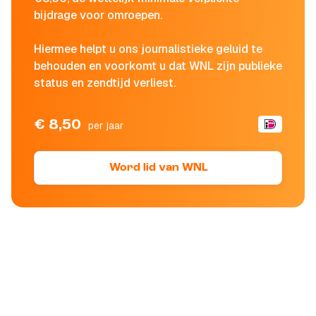
bijdrage voor omroepen.
Hiermee helpt u ons journalistieke geluid te
behouden en voorkomt u dat WNL zijn publieke
status en zendtijd verliest.
€ 8,50
per jaar
Word lid van WNL