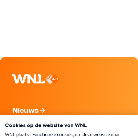
Nieuws
Programma's
Over WNL