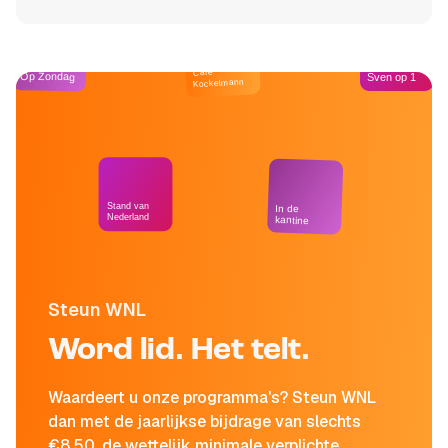
Café
Op Zondag
Sven op 1
Kockelmann
Stand van
In de
Nederland
kantine
Steun WNL
Word lid. Het telt.
Waardeert u onze programma's? Steun WNL
dan met de jaarlijkse bijdrage van slechts
€8,50, de wettelijk minimale verplichte