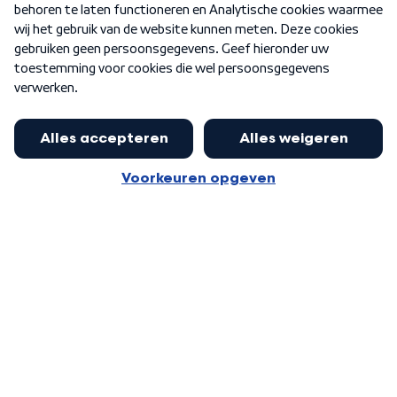
Nieuwsbrief
Word Lid
Meer WNL voor jou
Nieuwe ‘onderkoning’ Buma wil tot
zijn 70ste aanblijven
Algemene voorwaarden
Cookie-instellingen
Privacy statement