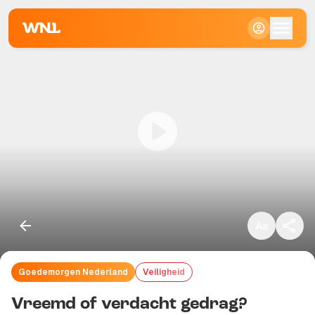
Klein
Standaard
Groot
Goedemorgen Nederland
Veiligheid
Kopieer link
Vreemd of verdacht gedrag?