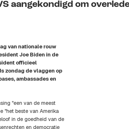
 VS aangekondigd om overled
dag van nationale rouw
esident Joe Biden in de
ident officieel
ds zondag de vlaggen op
 bases, ambassades en
issing "een van de meest
ie "het beste van Amerika
loof in de goedheid van de
nsenrechten en democratie