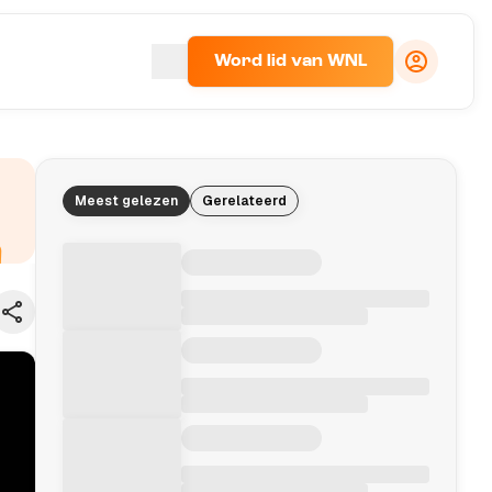
Word lid van WNL
Meest gelezen
Gerelateerd