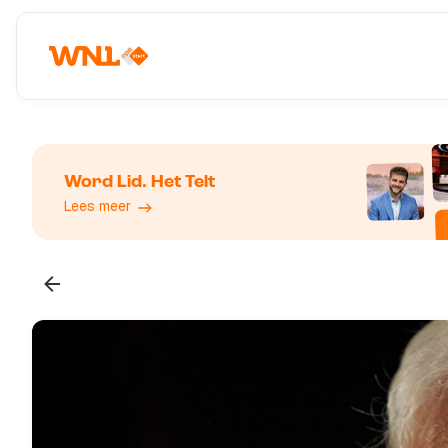
Word Lid. Het Telt
Lees meer