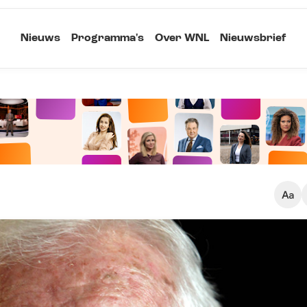
Nieuws
Programma's
Over WNL
Nieuwsbrief
Klein
Kopieer link
Standaard
Groot