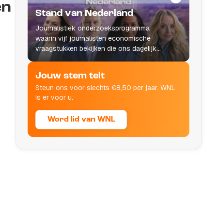
en
Stand van Nederland
Journalistiek onderzoeksprogramma
waarin vijf journalisten economische
vraagstukken bekijken die ons dagelijks
leven raken.
Jouw stem telt
Steun ons voor slechts €8,50 per jaar. WNL
is er voor u.
Word lid van WNL