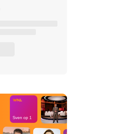
het Misdaad-
bureau
Sven op 1