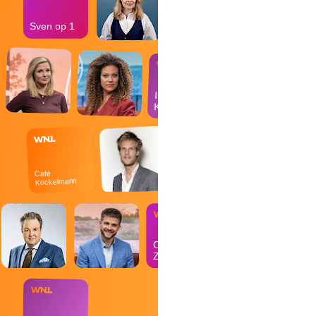
Sven op 1
In de
Kantine
Café
Kockelmann
Op
Zondag