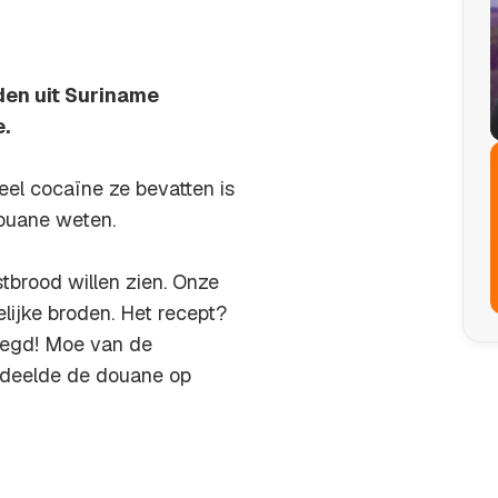
den uit Suriname
.
el cocaïne ze bevatten is
douane weten.
stbrood willen zien. Onze
elijke broden. Het recept?
veegd! Moe van de
 deelde de douane op