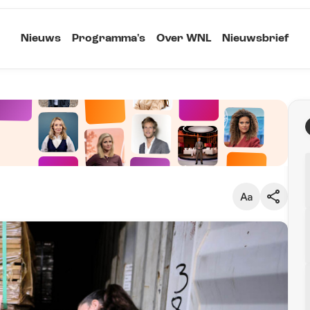
Nieuws
Programma's
Over WNL
Nieuwsbrief
Klein
Kopieer link
Standaard
Groot