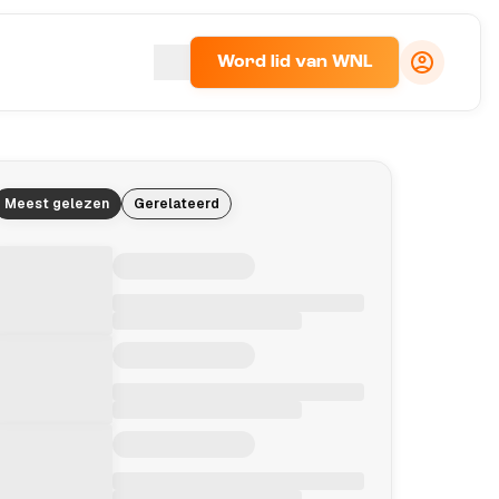
Word lid van WNL
Meest gelezen
Gerelateerd