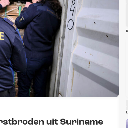
K
L
erstbroden uit Suriname