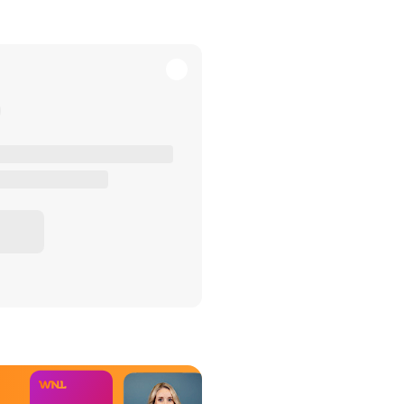
het Misdaad-
bureau