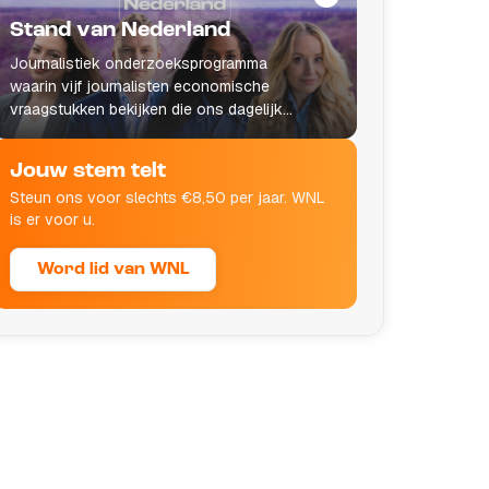
Stand van Nederland
Journalistiek onderzoeksprogramma
waarin vijf journalisten economische
vraagstukken bekijken die ons dagelijks
leven raken.
Jouw stem telt
Steun ons voor slechts €8,50 per jaar. WNL
is er voor u.
Word lid van WNL