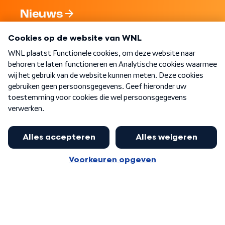
Nieuws
Programma's
Over WNL
Nieuwsbrief
Word Lid
Meer WNL voor jou
Jan Paternotte optimistisch over
stikstofdebat: 'Geen zwakker
Algemene voorwaarden
Cookie-instellingen
pakket, maar ideeën om het te
Privacy statement