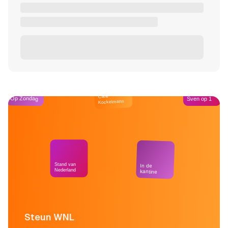
Café
Op Zondag
Sven op 1
Kockelmann
Stand van
In de
Nederland
kantine
Steun WNL