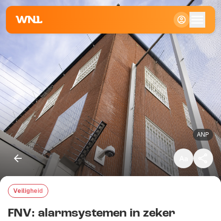
Klein
Standaard
Groot
ANP
Veiligheid
Kopieer link
FNV: alarmsystemen in zeker