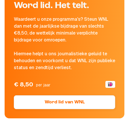
Word lid. Het telt.
Waardeert u onze programma's? Steun WNL
dan met de jaarlijkse bijdrage van slechts
€8,50, de wettelijk minimale verplichte
bijdrage voor omroepen.
Hiermee helpt u ons journalistieke geluid te
behouden en voorkomt u dat WNL zijn publieke
status en zendtijd verliest.
€ 8,50
per jaar
Word lid van WNL