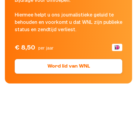
bijdrage voor omroepen.
Hiermee helpt u ons journalistieke geluid te
behouden en voorkomt u dat WNL zijn publieke
status en zendtijd verliest.
€ 8,50
per jaar
Word lid van WNL