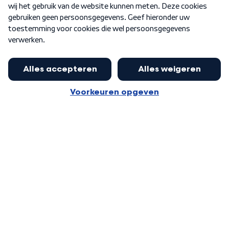
Word Lid
Meer WNL voor jou
Jan Paternotte optimistisch over
stikstofdebat: 'Geen zwakker
Algemene voorwaarden
Cookie-instellingen
pakket, maar ideeën om het te
Privacy statement
versterken zijn welkom'