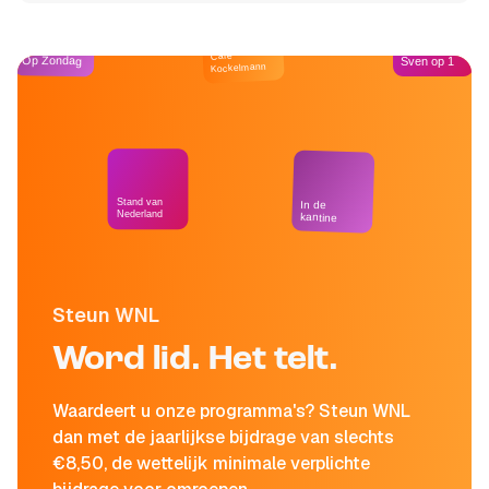
Café
Op Zondag
Sven op 1
Kockelmann
Stand van
In de
Nederland
kantine
Steun WNL
Word lid. Het telt.
Waardeert u onze programma's? Steun WNL
dan met de jaarlijkse bijdrage van slechts
€8,50, de wettelijk minimale verplichte