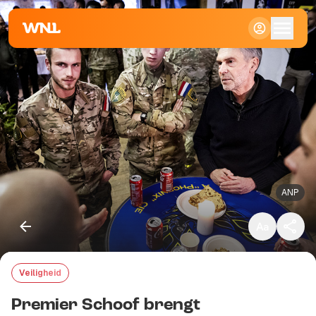
Klein
Standaard
Groot
ANP
Veiligheid
Kopieer link
Premier Schoof brengt