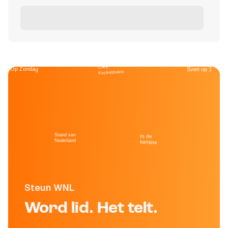
Café
Op Zondag
Sven op 1
Kockelmann
Stand van
In de
Nederland
kantine
Steun WNL
Word lid. Het telt.