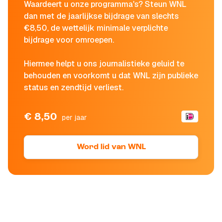
Waardeert u onze programma's? Steun WNL
dan met de jaarlijkse bijdrage van slechts
€8,50, de wettelijk minimale verplichte
bijdrage voor omroepen.
Hiermee helpt u ons journalistieke geluid te
behouden en voorkomt u dat WNL zijn publieke
status en zendtijd verliest.
€ 8,50
per jaar
Word lid van WNL