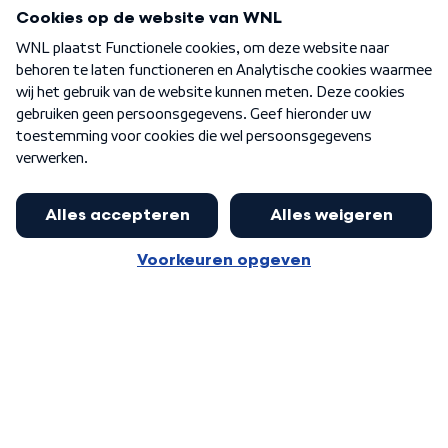
Programma's
Over WNL
Nieuwsbrief
Word Lid
Meer WNL voor jou
Jan Paternotte optimistisch over
stikstofdebat: 'Geen zwakker
Algemene voorwaarden
Cookie-instellingen
pakket, maar ideeën om het te
Privacy statement
versterken zijn welkom'