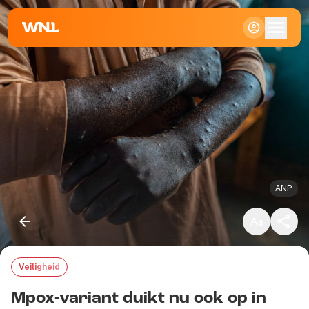
Klein
Standaard
Groot
ANP
Veiligheid
Kopieer link
Mpox-variant duikt nu ook op in