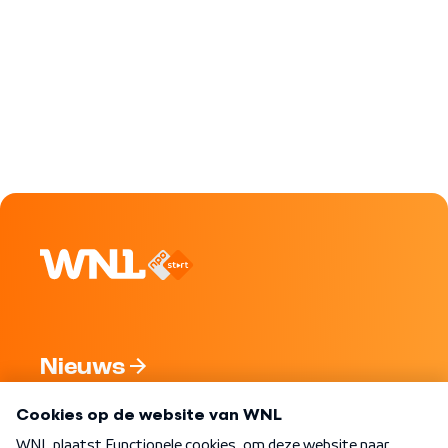
Nieuws
Programma's
Over WNL