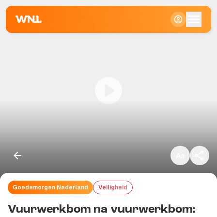
Klein
Standaard
Groot
Goedemorgen Nederland
Veiligheid
Kopieer link
Vuurwerkbom na vuurwerkbom: