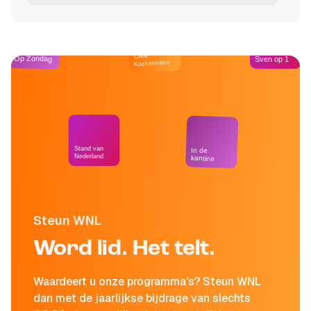
Café
Op Zondag
Sven op 1
Kockelmann
Stand van
In de
Nederland
kantine
Steun WNL
Word lid. Het telt.
Waardeert u onze programma's? Steun WNL
dan met de jaarlijkse bijdrage van slechts