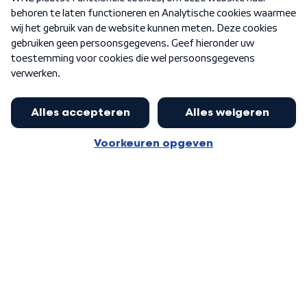
Nieuwsbrief
Word Lid
Meer WNL voor jou
Huishoudens met thuisbatterij,
slimme laadpaal of warmtepomp
Algemene voorwaarden
Cookie-instellingen
kunnen geld gaan verdienen: 'Kan
Privacy statement
op jaarbasis 500 euro opleveren'