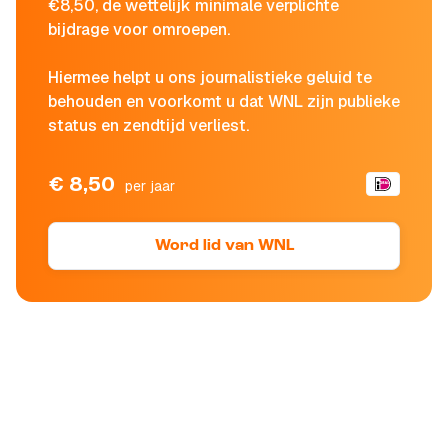
€8,50, de wettelijk minimale verplichte
bijdrage voor omroepen.
Hiermee helpt u ons journalistieke geluid te
behouden en voorkomt u dat WNL zijn publieke
status en zendtijd verliest.
€ 8,50
per jaar
Word lid van WNL