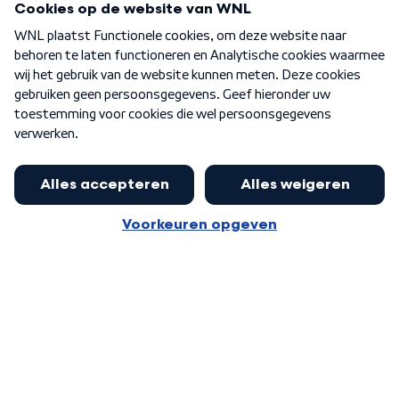
Over WNL
Nieuwsbrief
Word Lid
Meer WNL voor jou
Nieuwe ‘onderkoning’ Buma wil tot
zijn 70ste aanblijven
Algemene voorwaarden
Cookie-instellingen
Privacy statement