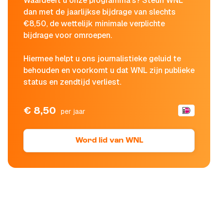
Waardeert u onze programma's? Steun WNL
dan met de jaarlijkse bijdrage van slechts
€8,50, de wettelijk minimale verplichte
bijdrage voor omroepen.
Hiermee helpt u ons journalistieke geluid te
behouden en voorkomt u dat WNL zijn publieke
status en zendtijd verliest.
€ 8,50
per jaar
Word lid van WNL