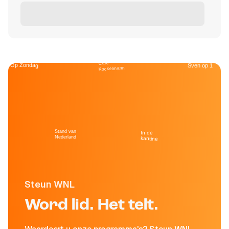
Café
Op Zondag
Sven op 1
Kockelmann
Stand van
In de
Nederland
kantine
Steun WNL
Word lid. Het telt.