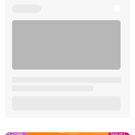
Café
Op Zondag
Sven op 1