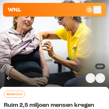
Klein
Standaard
Groot
ANP
Nederland
Kopieer link
Ruim 2,5 miljoen mensen kregen