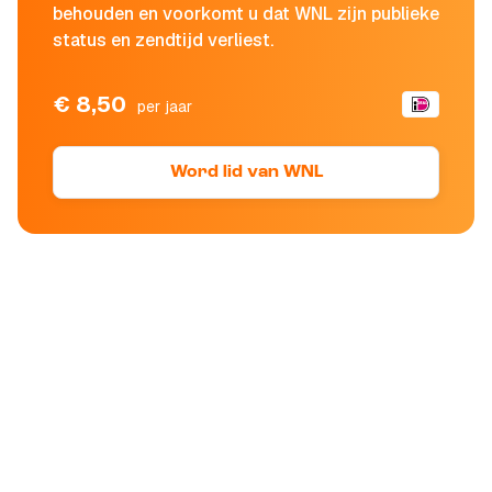
behouden en voorkomt u dat WNL zijn publieke
status en zendtijd verliest.
€ 8,50
per jaar
Word lid van WNL