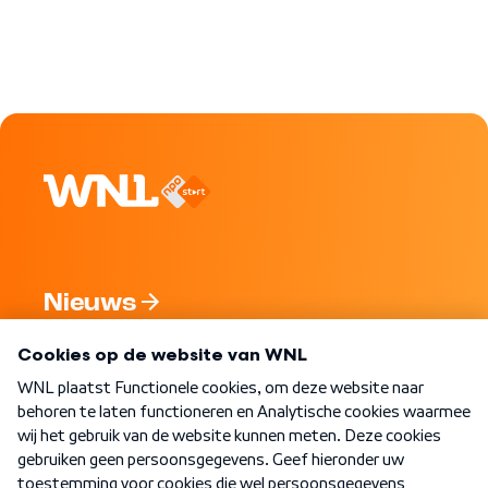
Nieuws
Programma's
Over WNL
Nieuwsbrief
Word Lid