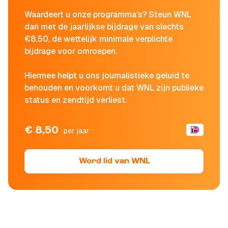
Waardeert u onze programma's? Steun WNL
dan met de jaarlijkse bijdrage van slechts
€8,50, de wettelijk minimale verplichte
bijdrage voor omroepen.
Hiermee helpt u ons journalistieke geluid te
behouden en voorkomt u dat WNL zijn publieke
status en zendtijd verliest.
€ 8,50
per jaar
Word lid van WNL