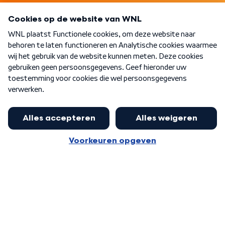
Programma's
Over WNL
Nieuwsbrief
Word Lid
Meer WNL voor jou
Jan Paternotte optimistisch over
stikstofdebat: 'Geen zwakker
Algemene voorwaarden
Cookie-instellingen
pakket, maar ideeën om het te
Privacy statement
versterken zijn welkom'