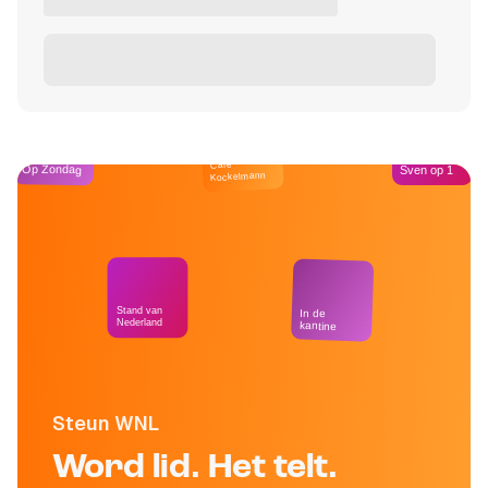
Café
Op Zondag
Sven op 1
Kockelmann
Stand van
In de
Nederland
kantine
Steun WNL
Word lid. Het telt.