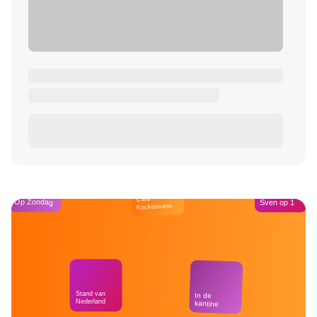
Café
Op Zondag
Sven op 1
Kockelmann
Stand van
In de
Nederland
kantine