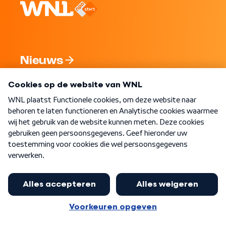
Nieuws
Programma's
Over WNL
Nieuwsbrief
Word Lid