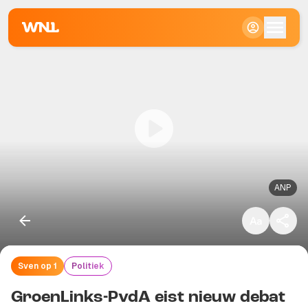
Klein
Standaard
Groot
ANP
Sven op 1
Politiek
Kopieer link
GroenLinks-PvdA eist nieuw debat