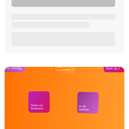
Café
Op Zondag
Sven op 1
Kockelmann
Stand van
In de
Nederland
kantine