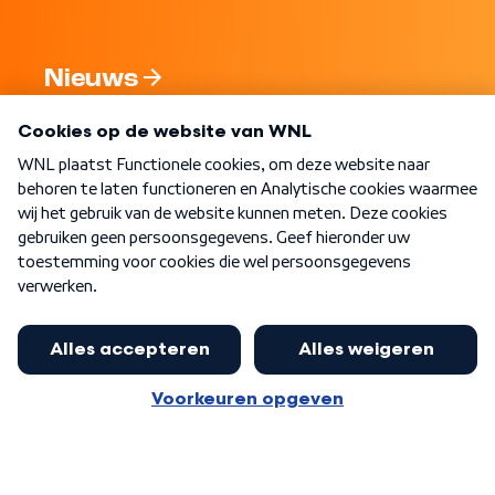
Nieuws
Programma's
Over WNL
Nieuwsbrief
Word Lid
Meer WNL voor jou
Jan Paternotte optimistisch over