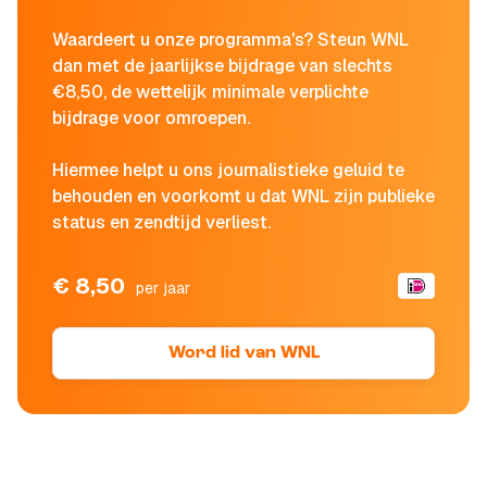
Waardeert u onze programma's? Steun WNL
dan met de jaarlijkse bijdrage van slechts
€8,50, de wettelijk minimale verplichte
bijdrage voor omroepen.
Hiermee helpt u ons journalistieke geluid te
behouden en voorkomt u dat WNL zijn publieke
status en zendtijd verliest.
€ 8,50
per jaar
Word lid van WNL