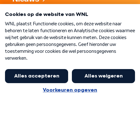
Programma's
Over WNL
Nieuwsbrief
Word Lid
Meer WNL voor jou
Nieuwe ‘onderkoning’ Buma wil tot
zijn 70ste aanblijven
Algemene voorwaarden
Cookie-instellingen
Privacy statement