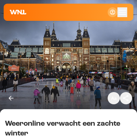
Klein
Standaard
Groot
Weeronline verwacht een zachte
Kopieer link
winter