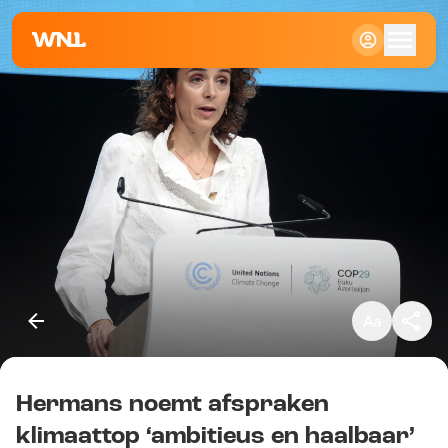
Klein
Standaard
Groot
Hermans noemt afspraken
Kopieer link
klimaattop ‘ambitieus en haalbaar’