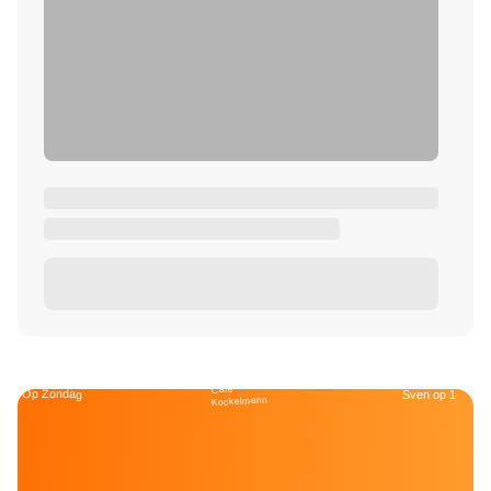
Café
Op Zondag
Sven op 1
Kockelmann