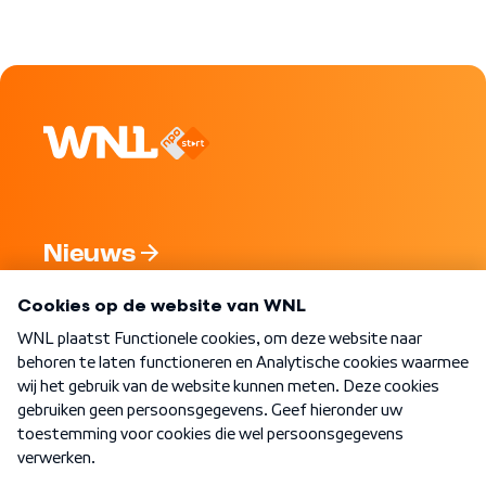
Nieuws
Programma's
Over WNL
Nieuwsbrief
Word Lid