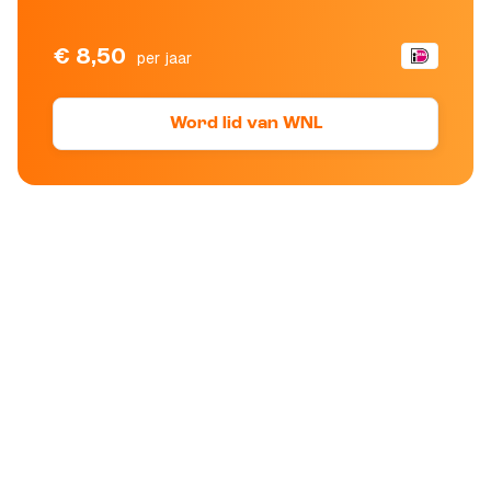
€ 8,50
per jaar
Word lid van WNL