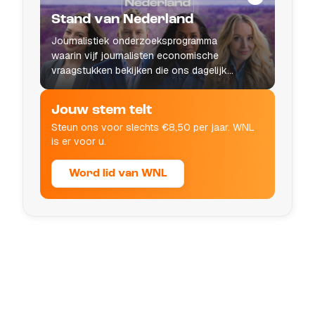
:
Stand van Nederland
Journalistiek onderzoeksprogramma
waarin vijf journalisten economische
vraagstukken bekijken die ons dagelijks
leven raken.
Jouw stem telt
Steun ons voor slechts €8,50 per jaar. WNL
is er voor u.
Word lid van WNL