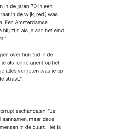
 in de jaren 70 in een
raat in de wijk, red.) was
a
. Een Amsterdamse
 blij zijn als je aan het eind
.''
en over hun tijd in de
je als jonge agent op het
e alles vergeten was je op
 straat.''
orruptieschandalen. ''Je
ld aannamen, maar deze
nsen in de buurt. Het is