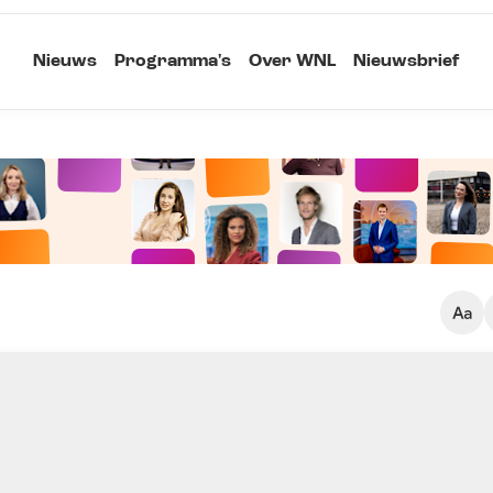
Nieuws
Programma's
Over WNL
Nieuwsbrief
Klein
Kopieer link
Standaard
Groot