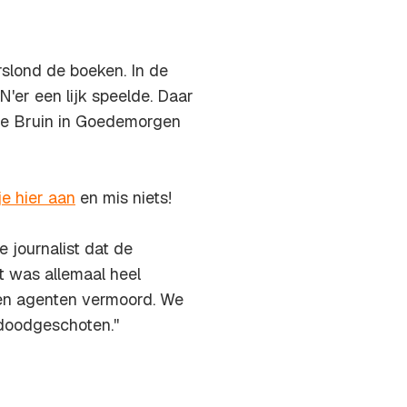
erslond de boeken. In de
'er een lijk speelde. Daar
t De Bruin in Goedemorgen
je hier aan
en mis niets!
 journalist dat de
et was allemaal heel
 en agenten vermoord. We
doodgeschoten.''