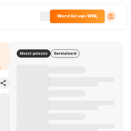
Word lid van WNL
Meest gelezen
Gerelateerd