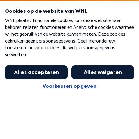
Programma's
Over WNL
Nieuwsbrief
Word Lid
Meer WNL voor jou
Nieuwe ‘onderkoning’ Buma wil tot
zijn 70ste aanblijven
Algemene voorwaarden
Cookie-instellingen
Privacy statement