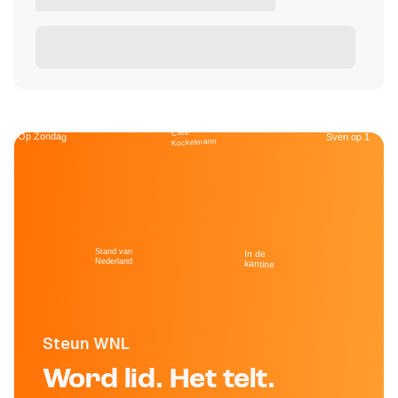
Café
Op Zondag
Sven op 1
Kockelmann
Stand van
In de
Nederland
kantine
Steun WNL
Word lid. Het telt.