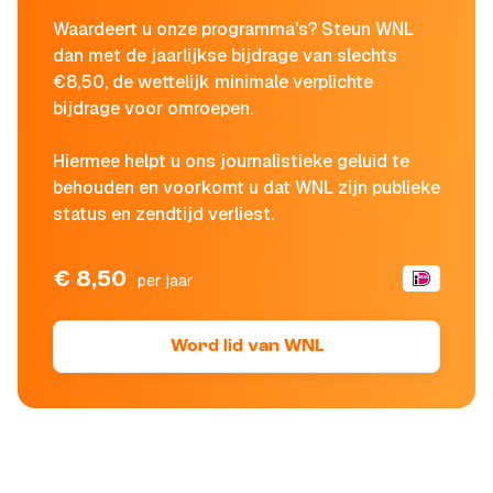
Waardeert u onze programma's? Steun WNL
dan met de jaarlijkse bijdrage van slechts
€8,50, de wettelijk minimale verplichte
bijdrage voor omroepen.
Hiermee helpt u ons journalistieke geluid te
behouden en voorkomt u dat WNL zijn publieke
status en zendtijd verliest.
€ 8,50
per jaar
Word lid van WNL