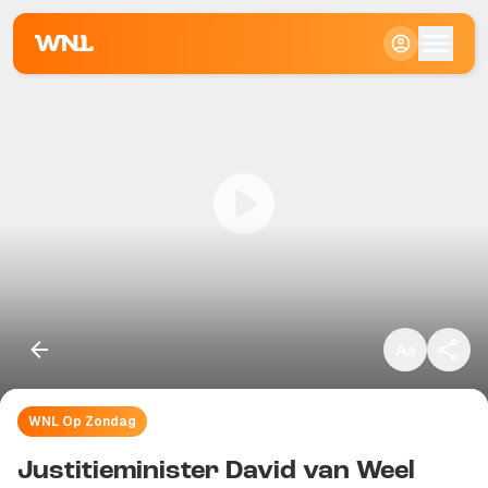
Klein
Standaard
Groot
WNL Op Zondag
Kopieer link
Justitieminister David van Weel