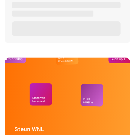
Café
Op Zondag
Sven op 1
Kockelmann
Stand van
In de
Nederland
kantine
Steun WNL