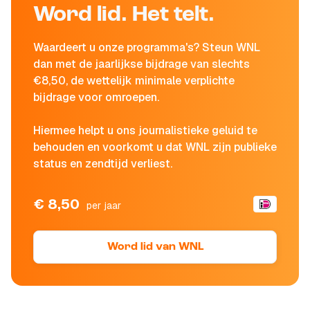
Word lid. Het telt.
Waardeert u onze programma's? Steun WNL
dan met de jaarlijkse bijdrage van slechts
€8,50, de wettelijk minimale verplichte
bijdrage voor omroepen.
Hiermee helpt u ons journalistieke geluid te
behouden en voorkomt u dat WNL zijn publieke
status en zendtijd verliest.
€ 8,50
per jaar
Word lid van WNL