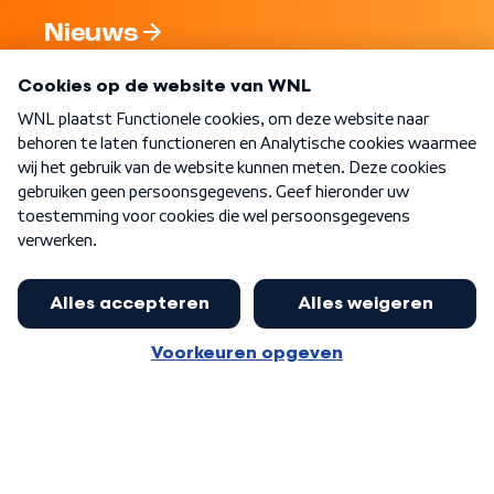
Nieuws
Programma's
Over WNL
Nieuwsbrief
Word Lid
Meer WNL voor jou
Eerste Kamer akkoord met begroting
van minister Sjoerdsma
Algemene voorwaarden
Cookie-instellingen
Privacy statement