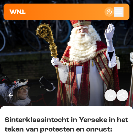
Klein
Standaard
Groot
Sinterklaasintocht in Yerseke in het
Kopieer link
teken van protesten en onrust: