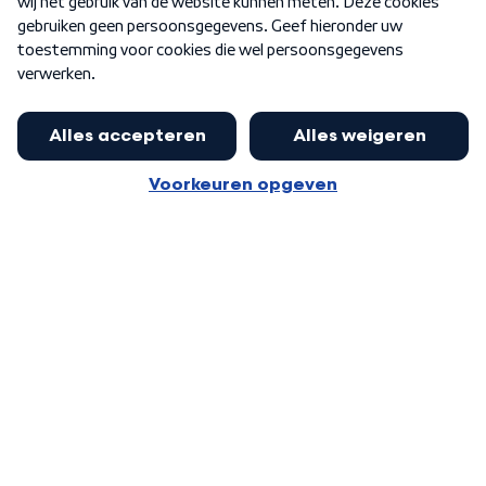
Word Lid
Meer WNL voor jou
Nieuwe ‘onderkoning’ Buma wil tot
zijn 70ste aanblijven
Algemene voorwaarden
Cookie-instellingen
Privacy statement