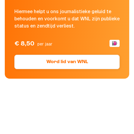
Hiermee helpt u ons journalistieke geluid te
behouden en voorkomt u dat WNL zijn publieke
status en zendtijd verliest.
€ 8,50
per jaar
Word lid van WNL