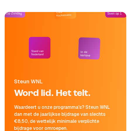
Café
Op Zondag
Sven op 1
Kockelmann
Stand van
In de
Nederland
kantine
Steun WNL
Word lid. Het telt.
Waardeert u onze programma's? Steun WNL
dan met de jaarlijkse bijdrage van slechts
€8,50, de wettelijk minimale verplichte
bijdrage voor omroepen.