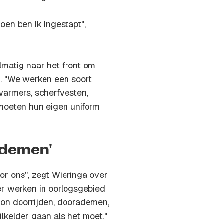
oen ben ik ingestapt",
lmatig naar het front om
. "We werken een soort
armers, scherfvesten,
 moeten hun eigen uniform
ademen'
or ons", zegt Wieringa over
ver werken in oorlogsgebied
woon doorrijden, doorademen,
lkelder gaan als het moet."