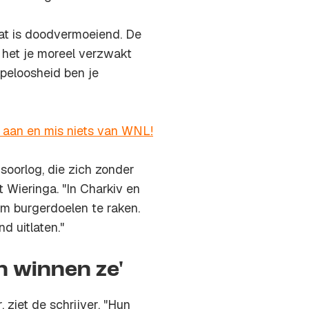
"Dat is doodvermoeiend. De
 het je moreel verzwakt
apeloosheid ben je
r aan en mis niets van WNL!
gsoorlog, die zich zonder
 Wieringa. "In Charkiv en
m burgerdoelen te raken.
d uitlaten."
n winnen ze'
 ziet de schrijver. "Hun