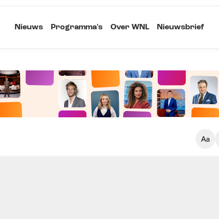
Nieuws
Programma's
Over WNL
Nieuwsbrief
Klein
Kopieer link
Standaard
Groot