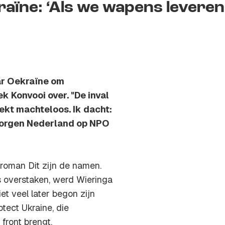
aïne: ‘Als we wapens leveren
ar Oekraïne om
k Konvooi over. "De inval
rekt machteloos. Ik dacht:
emorgen Nederland op NPO
 roman Dit zijn de namen.
s overstaken, werd Wieringa
t veel later begon zijn
otect Ukraine, die
front brengt.