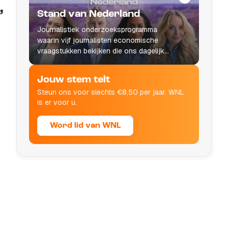
,
Stand van Nederland
Journalistiek onderzoeksprogramma
waarin vijf journalisten economische
vraagstukken bekijken die ons dagelijks
leven raken.
Jouw stem telt
Steun ons voor slechts €8,50 per jaar. WNL
is er voor u.
Word lid van WNL