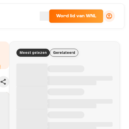
Word lid van WNL
Meest gelezen
Gerelateerd