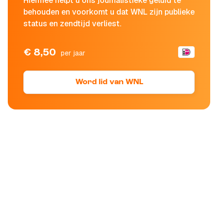
Hiermee helpt u ons journalistieke geluid te
behouden en voorkomt u dat WNL zijn publieke
status en zendtijd verliest.
€ 8,50
per jaar
Word lid van WNL