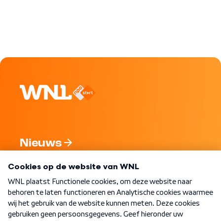
Nieuws
Programma's
Over WNL
Nieuwsbrief
Word Lid