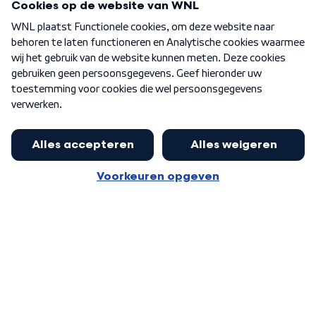
Over WNL
Nieuwsbrief
Word Lid
Meer WNL voor jou
Nieuwe ‘onderkoning’ Buma wil tot
zijn 70ste aanblijven
Algemene voorwaarden
Cookie-instellingen
Privacy statement