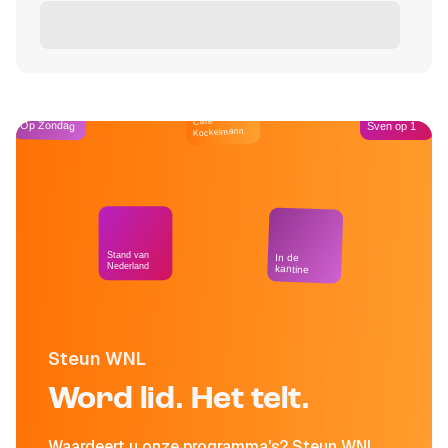
Café
Op Zondag
Sven op 1
Kockelmann
Stand van
In de
Nederland
kantine
Steun WNL
Word lid. Het telt.
Waardeert u onze programma's? Steun WNL