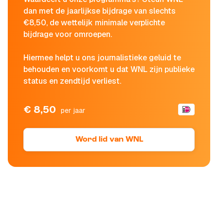
dan met de jaarlijkse bijdrage van slechts
€8,50, de wettelijk minimale verplichte
bijdrage voor omroepen.
Hiermee helpt u ons journalistieke geluid te
behouden en voorkomt u dat WNL zijn publieke
status en zendtijd verliest.
€ 8,50
per jaar
Word lid van WNL