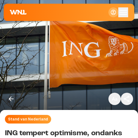
Klein
Standaard
Groot
Stand van Nederland
Kopieer link
ING tempert optimisme, ondanks