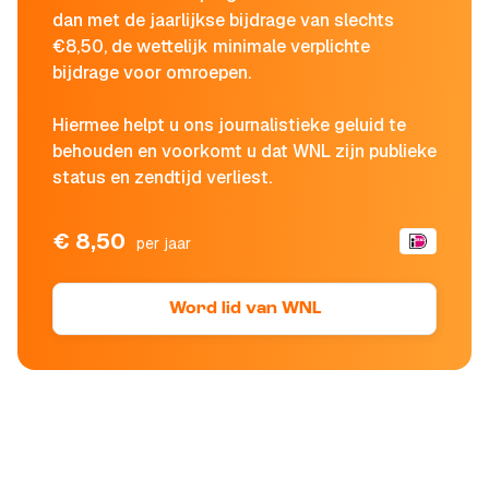
dan met de jaarlijkse bijdrage van slechts
€8,50, de wettelijk minimale verplichte
bijdrage voor omroepen.
Hiermee helpt u ons journalistieke geluid te
behouden en voorkomt u dat WNL zijn publieke
status en zendtijd verliest.
€ 8,50
per jaar
Word lid van WNL