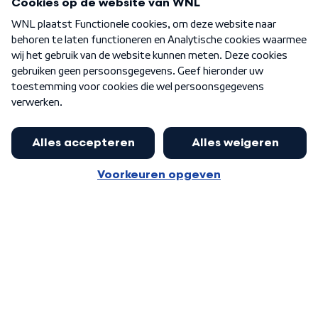
Over WNL
Nieuwsbrief
Word Lid
Meer WNL voor jou
Nieuwe ‘onderkoning’ Buma wil tot
zijn 70ste aanblijven
Algemene voorwaarden
Cookie-instellingen
Privacy statement