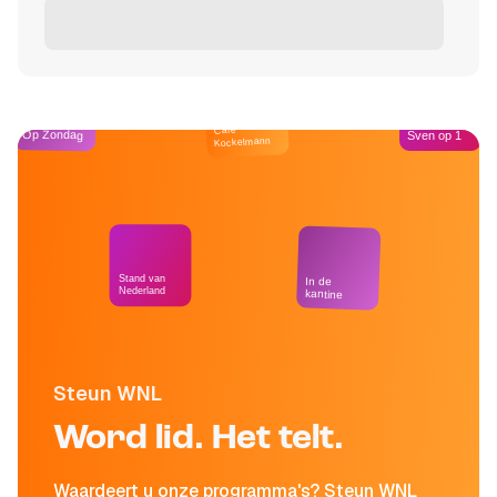
Café
Op Zondag
Sven op 1
Kockelmann
Stand van
In de
Nederland
kantine
Steun WNL
Word lid. Het telt.
Waardeert u onze programma's? Steun WNL