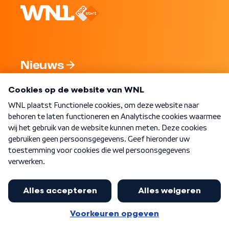
Nieuws
Programma's
Over WNL
Nieuwsbrief
Word Lid