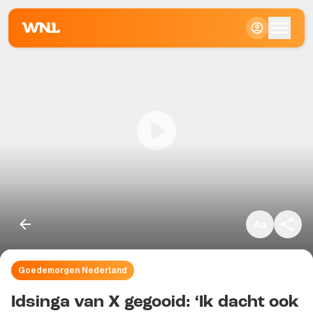
Klein
Standaard
Groot
Goedemorgen Nederland
Kopieer link
Idsinga van X gegooid: ‘Ik dacht ook