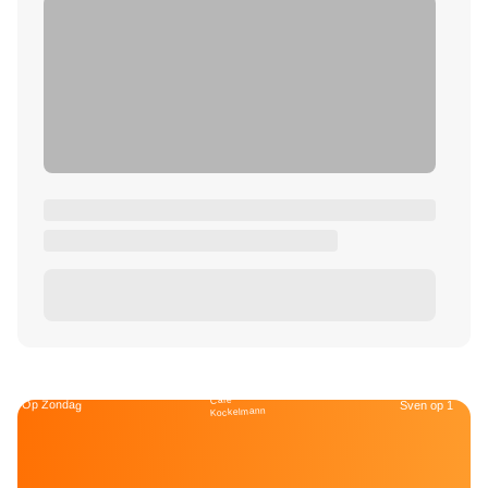
Café
Op Zondag
Sven op 1
Kockelmann