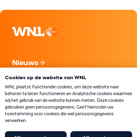
Nieuws
Programma's
Over WNL
Nieuwsbrief
Word Lid