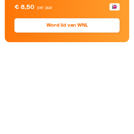
€ 8,50
per jaar
Word lid van WNL