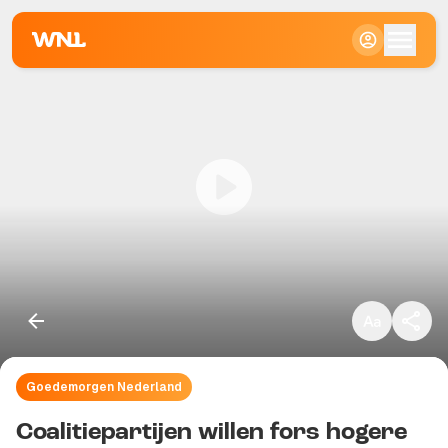
Klein
Standaard
Groot
Goedemorgen Nederland
Kopieer link
Coalitiepartijen willen fors hogere