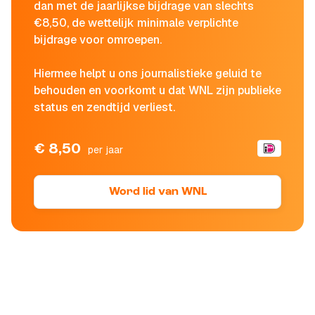
dan met de jaarlijkse bijdrage van slechts
€8,50, de wettelijk minimale verplichte
bijdrage voor omroepen.
Hiermee helpt u ons journalistieke geluid te
behouden en voorkomt u dat WNL zijn publieke
status en zendtijd verliest.
€ 8,50
per jaar
Word lid van WNL