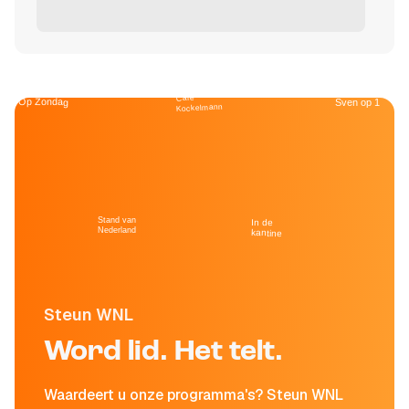
Café
Op Zondag
Sven op 1
Kockelmann
Stand van
In de
Nederland
kantine
Steun WNL
Word lid. Het telt.
Waardeert u onze programma's? Steun WNL