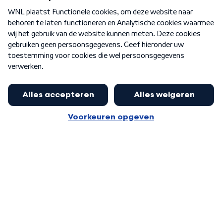
Over WNL
Nieuwsbrief
Word Lid
Meer WNL voor jou
Nieuwe ‘onderkoning’ Buma wil tot
zijn 70ste aanblijven
Algemene voorwaarden
Cookie-instellingen
Privacy statement