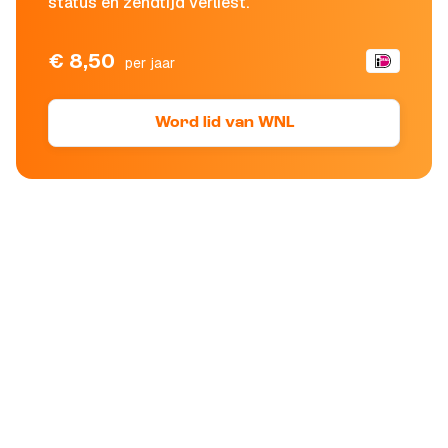
status en zendtijd verliest.
€ 8,50
per jaar
Word lid van WNL