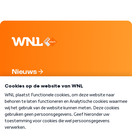
Nieuws
Programma's
Over WNL
Nieuwsbrief
Word Lid