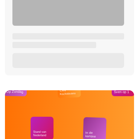
Café
Op Zondag
Sven op 1
Kockelmann
Stand van
In de
Nederland
kantine