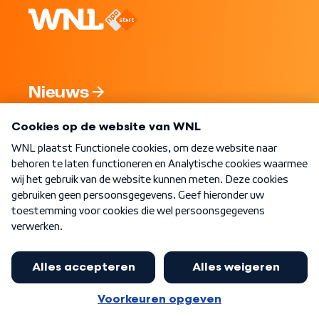
Nieuws
Programma's
Over WNL
Nieuwsbrief
Word Lid