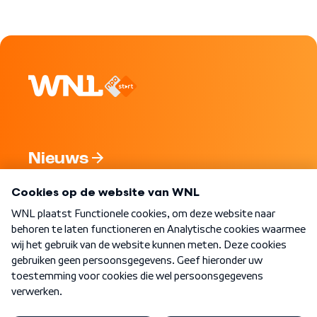
Nieuws
Programma's
Over WNL
Nieuwsbrief
Word Lid