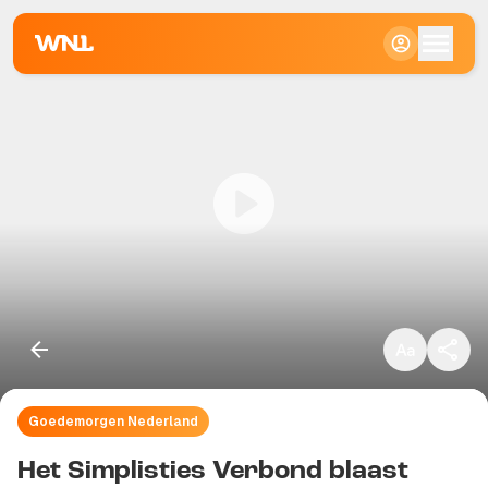
Klein
Standaard
Groot
Goedemorgen Nederland
Kopieer link
Het Simplisties Verbond blaast