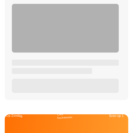
Café
Op Zondag
Sven op 1
Kockelmann