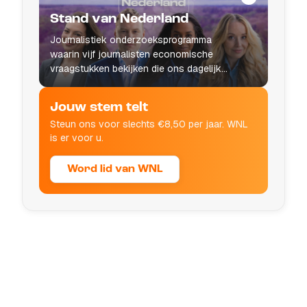
Stand van Nederland
Journalistiek onderzoeksprogramma
waarin vijf journalisten economische
vraagstukken bekijken die ons dagelijks
leven raken.
Jouw stem telt
Steun ons voor slechts €8,50 per jaar. WNL
is er voor u.
Word lid van WNL