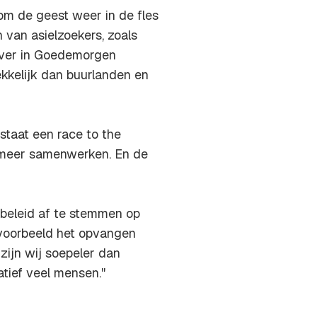
om de geest weer in de fles
n van asielzoekers, zoals
jver in Goedemorgen
kkelijk dan buurlanden en
tstaat een
race to the
t meer samenwerken. En de
 beleid af te stemmen op
jvoorbeeld het opvangen
zijn wij soepeler dan
atief veel mensen."