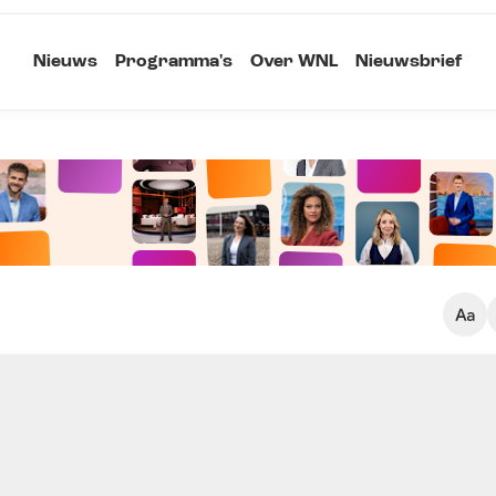
Nieuws
Programma's
Over WNL
Nieuwsbrief
Klein
Kopieer link
Standaard
Groot