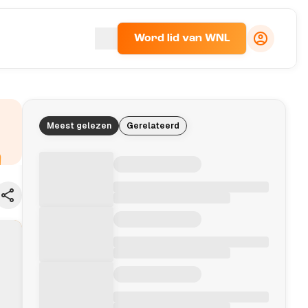
Word lid van WNL
Meest gelezen
Gerelateerd