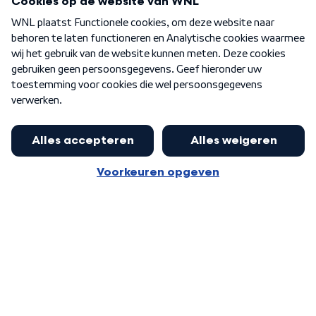
Over WNL
Nieuwsbrief
Word Lid
Meer WNL voor jou
Jan Paternotte optimistisch over
stikstofdebat: 'Geen zwakker
Algemene voorwaarden
Cookie-instellingen
pakket, maar ideeën om het te
Privacy statement
versterken zijn welkom'