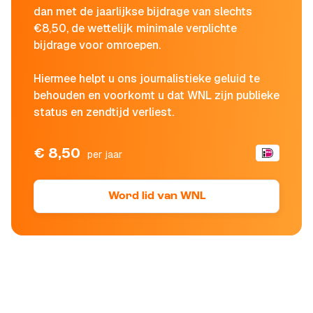
dan met de jaarlijkse bijdrage van slechts
€8,50, de wettelijk minimale verplichte
bijdrage voor omroepen.
Hiermee helpt u ons journalistieke geluid te
behouden en voorkomt u dat WNL zijn publieke
status en zendtijd verliest.
€ 8,50
per jaar
Word lid van WNL