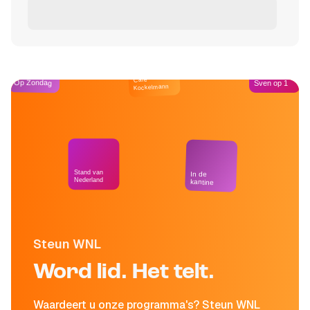
Café
Op Zondag
Sven op 1
Kockelmann
Stand van
In de
Nederland
kantine
Steun WNL
Word lid. Het telt.
Waardeert u onze programma's? Steun WNL