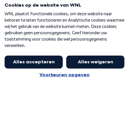
Programma's
Over WNL
Nieuwsbrief
Word Lid
Meer WNL voor jou
Nieuwe ‘onderkoning’ Buma wil tot
zijn 70ste aanblijven
Algemene voorwaarden
Cookie-instellingen
Privacy statement