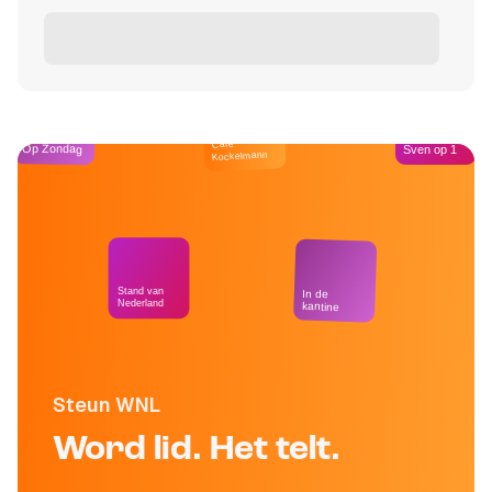
Café
Op Zondag
Sven op 1
Kockelmann
Stand van
In de
Nederland
kantine
Steun WNL
Word lid. Het telt.