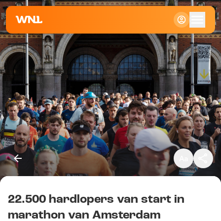
Klein
Standaard
Groot
22.500 hardlopers van start in
Kopieer link
marathon van Amsterdam