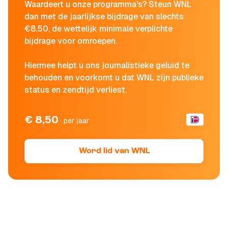
Waardeert u onze programma's? Steun WNL
dan met de jaarlijkse bijdrage van slechts
€8,50, de wettelijk minimale verplichte
bijdrage voor omroepen.
Hiermee helpt u ons journalistieke geluid te
behouden en voorkomt u dat WNL zijn publieke
status en zendtijd verliest.
€ 8,50
per jaar
Word lid van WNL